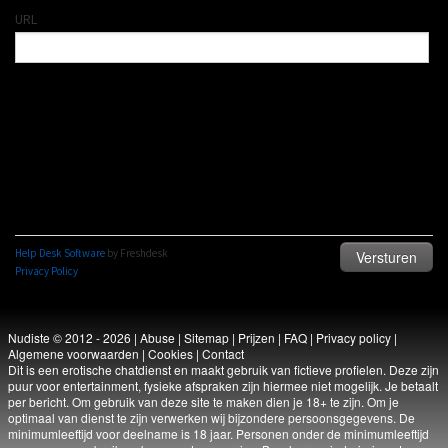
Nudiste © 2012 - 2026
|
Abuse
|
Sitemap
|
Prijzen
|
FAQ
|
Privacy policy
|
Algemene voorwaarden
|
Cookies
|
Contact
Dit is een erotische chatdienst en maakt gebruik van fictieve profielen. Deze zijn
puur voor entertainment, fysieke afspraken zijn hiermee niet mogelijk. Je betaalt
per bericht. Om gebruik van deze site te maken dien je 18+ te zijn. Om je
optimaal van dienst te zijn verwerken wij bijzondere persoonsgegevens. De
minimumleeftijd voor deelname is 18 jaar. Personen onder de minimumleeftijd